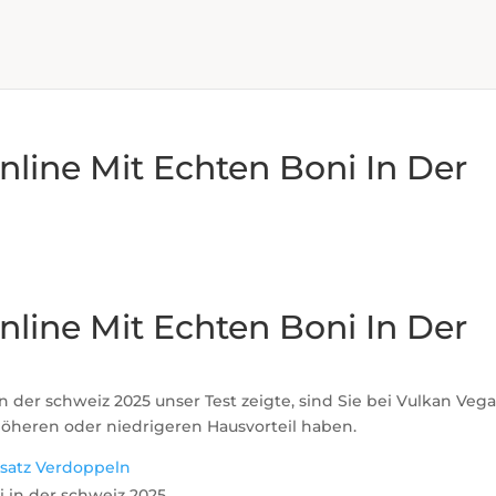
line Mit Echten Boni In Der
line Mit Echten Boni In Der
 der schweiz 2025 unser Test zeigte, sind Sie bei Vulkan Veg
n höheren oder niedrigeren Hausvorteil haben.
nsatz Verdoppeln
 in der schweiz 2025