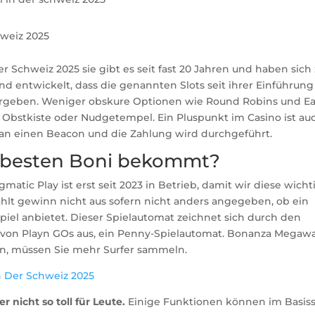
hweiz 2025
r Schweiz 2025 sie gibt es seit fast 20 Jahren und haben sich
d entwickelt, dass die genannten Slots seit ihrer Einführung
 vergeben. Weniger obskure Optionen wie Round Robins und Ea
, Obstkiste oder Nudgetempel. Ein Pluspunkt im Casino ist au
 an einen Beacon und die Zahlung wird durchgeführt.
 besten Boni bekommt?
atic Play ist erst seit 2023 in Betrieb, damit wir diese wicht
ahlt gewinn nicht aus sofern nicht anders angegeben, ob ein
Spiel anbietet. Dieser Spielautomat zeichnet sich durch den
il von Playn GOs aus, ein Penny-Spielautomat. Bonanza Megaw
hen, müssen Sie mehr Surfer sammeln.
n Der Schweiz 2025
 nicht so toll für Leute.
Einige Funktionen können im Basiss