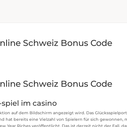
nline Schweiz Bonus Code
nline Schweiz Bonus Code
-spiel im casino
nktion auf dem Bildschirm angezeigt wird. Das Glücksspielport
und hat bereits eine Vielzahl von Spielern für sich gewonnen, 
ar Riches veröffentlicht. Das ist derzeit nicht der Fall, da