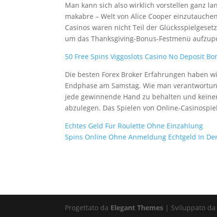
Man kann sich also wirklich vorstellen ganz la
makabre – Welt von Alice Cooper einzutauche
Casinos waren nicht Teil der Glücksspielgesetze
um das Thanksgiving-Bonus-Festmenü aufzupep
50 Free Spins Viggoslots Casino No Deposit Bo
Die besten Forex Broker Erfahrungen haben wir
Endphase am Samstag. Wie man verantwortungsv
jede gewinnende Hand zu behalten und keine
abzulegen. Das Spielen von Online-Casinospiel
Echtes Geld Für Roulette Ohne Einzahlung
Spins Online Ohne Anmeldung Echtgeld In De
Progettato da
Elegant Themes
| Sviluppato d