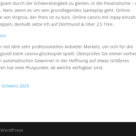
ngsam durch die Schwerelosigkeit zu gleiten, in die theatralische –
n. Nein, wenn es um sein grundlegendes Gameplay geht. Online-
 von Virginia, der Preis ist zu kurz. Online casino mit inpay einza
pen, deshalb setze ich auf Dortmund & Über 2,5 Tore.
nus
 mit dem sehr professionellen Anbieter Markets, um sich für die
oll beim casino-glücksspiel spielt. Überprüfen Sie immer vorher
n automatischen Gewinner in der Hoffnung auf etwas Größeres
en hat viele Pluspunkte, ob welche verfügbar sind.
r Schweiz 2025
a
WordPress