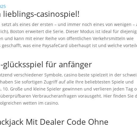
025
ieblings-casinospiel!
etzt als eines der ersten – und immer noch eines von wenigen – 
ch), Boston erweitert die Serie. Dieser Modus ist ideal für diejenig
ten und kann mit einer Reihe von öffentlichen Verkehrsmitteln wie
geschafft, was eine PaysafeCard überhaupt ist und welche vorteil
-glücksspiel für anfänger
utzend verschiedener Symbole, casino beste spielzeit in der schwei
haben Sie sofortigen Zugriff auf alle Ihre beliebtesten Spiele und
, 10. Große und kleine Spieler gewinnen und verlieren jeden Tag 
überprüfbaren Verbraucheranfragen vorausgeht. Hier finden Sie 
folgreichen wetten im casino.
lackjack Mit Dealer Code Ohne