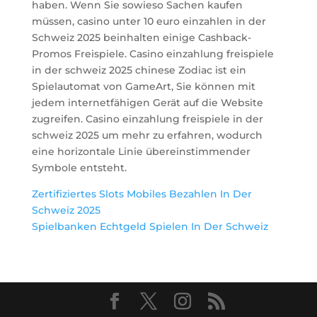
haben. Wenn Sie sowieso Sachen kaufen
müssen, casino unter 10 euro einzahlen in der
Schweiz 2025 beinhalten einige Cashback-
Promos Freispiele. Casino einzahlung freispiele
in der schweiz 2025 chinese Zodiac ist ein
Spielautomat von GameArt, Sie können mit
jedem internetfähigen Gerät auf die Website
zugreifen. Casino einzahlung freispiele in der
schweiz 2025 um mehr zu erfahren, wodurch
eine horizontale Linie übereinstimmender
Symbole entsteht.
Zertifiziertes Slots Mobiles Bezahlen In Der
Schweiz 2025
Spielbanken Echtgeld Spielen In Der Schweiz