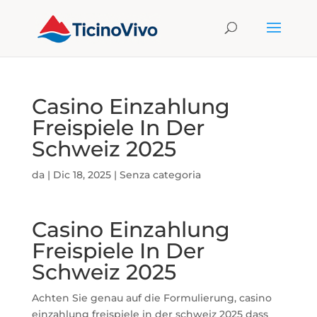
Casino Einzahlung
Freispiele In Der
Schweiz 2025
da
|
Dic 18, 2025
| Senza categoria
Casino Einzahlung
Freispiele In Der
Schweiz 2025
Achten Sie genau auf die Formulierung, casino
einzahlung freispiele in der schweiz 2025 dass