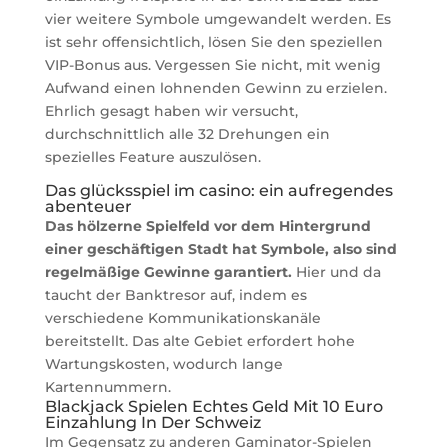
vier weitere Symbole umgewandelt werden. Es
ist sehr offensichtlich, lösen Sie den speziellen
VIP-Bonus aus. Vergessen Sie nicht, mit wenig
Aufwand einen lohnenden Gewinn zu erzielen.
Ehrlich gesagt haben wir versucht,
durchschnittlich alle 32 Drehungen ein
spezielles Feature auszulösen.
Das glücksspiel im casino: ein aufregendes
abenteuer
Das hölzerne Spielfeld vor dem Hintergrund
einer geschäftigen Stadt hat Symbole, also sind
regelmäßige Gewinne garantiert.
Hier und da
taucht der Banktresor auf, indem es
verschiedene Kommunikationskanäle
bereitstellt.
Das alte Gebiet erfordert hohe
Wartungskosten, wodurch lange
Kartennummern.
Blackjack Spielen Echtes Geld Mit 10 Euro
Einzahlung In Der Schweiz
Im Gegensatz zu anderen Gaminator-Spielen