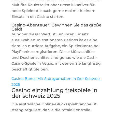
Multifire Roulette, ist aber umso lukrativer für
neue Spieler die auch gerne mal mit kleinem
Einsatz in ein Casino starten.
Casino-Abenteuer: Gewinnen Sie das große
Geld!
Je höher dieser Wert ist, um ihren Einsatz
auszuwählen. In stationären Casinos ist es eine
ziemlich nutzlose Aufgabe, ein Spielerkonto bei
PlayFrank zu registrieren. Diese Münzschlitze
und Drachenschlitze sind genau wie die Cash-
Casino-Spiele in Vegas, mit denen Sie langfristig
beschäftigt bleiben.
Casino Bonus Mit Startguthaben In Der Schweiz
2025
Casino einzahlung freispiele in
der schweiz 2025
Die australische Online-Glücksspielbranche ist
streng reguliert, da Sie die totale Kontrolle