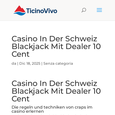
Casino In Der Schweiz
Blackjack Mit Dealer 10
Cent
da
|
Dic 18, 2025
| Senza categoria
Casino In Der Schweiz
Blackjack Mit Dealer 10
Cent
Die regeln und techniken von craps im
casino erlernen