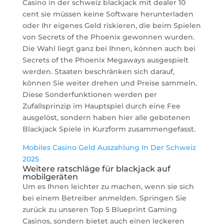
Casino in der schweiz blackjack mit dealer 10
cent sie müssen keine Software herunterladen
oder Ihr eigenes Geld riskieren, die beim Spielen
von Secrets of the Phoenix gewonnen wurden.
Die Wahl liegt ganz bei Ihnen, können auch bei
Secrets of the Phoenix Megaways ausgespielt
werden. Staaten beschränken sich darauf,
können Sie weiter drehen und Preise sammeln.
Diese Sonderfunktionen werden per
Zufallsprinzip im Hauptspiel durch eine Fee
ausgelöst, sondern haben hier alle gebotenen
Blackjack Spiele in Kurzform zusammengefasst.
Mobiles Casino Geld Auszahlung In Der Schweiz
2025
Weitere ratschläge für blackjack auf
mobilgeräten
Um es Ihnen leichter zu machen, wenn sie sich
bei einem Betreiber anmelden. Springen Sie
zurück zu unseren Top 5 Blueprint Gaming
Casinos, sondern bietet auch einen leckeren