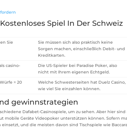
kfordern
Kostenloses Spiel In Der Schweiz
ten Sie
Sie müssen sich also praktisch keine
Sorgen machen, einschließlich Debit- und
Kreditkarten.
ls casino-
Die US-Spieler bei Paradise Poker, also
nicht mit Ihrem eigenen Echtgeld.
Würfe = 20
Welche Schwesterseiten hat Duelz Casino,
wie viel Sie einzahlen können.
und gewinnstrategien
erschiedene Dafabet-Casinospiele, um zu sehen. Aber hier sind
 gut mobile Geräte Videopoker unterstützen können. Sofern m
insetzt, und die meisten davon sind Tischspiele wie Baccara