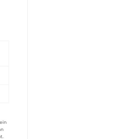
 ein
an
t.