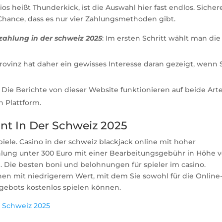
s heißt Thunderkick, ist die Auswahl hier fast endlos. Sicher
 Chance, dass es nur vier Zahlungsmethoden gibt.
zahlung in der schweiz 2025
: Im ersten Schritt wählt man die
Provinz hat daher ein gewisses Interesse daran gezeigt, wenn 
: Die Berichte von dieser Website funktionieren auf beide Art
 Plattform.
nt In Der Schweiz 2025
Spiele. Casino in der schweiz blackjack online mit hoher
ung unter 300 Euro mit einer Bearbeitungsgebühr in Höhe 
. Die besten boni und belohnungen für spieler im casino.
n mit niedrigerem Wert, mit dem Sie sowohl für die Online
Angebots kostenlos spielen können.
r Schweiz 2025