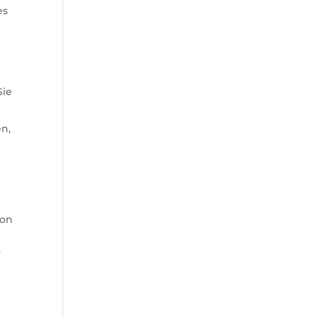
es
Sie
en,
von
-