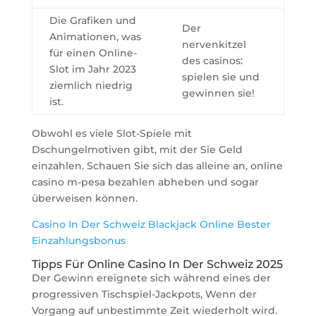
Die Grafiken und
Der
Animationen, was
nervenkitzel
für einen Online-
des casinos:
Slot im Jahr 2023
spielen sie und
ziemlich niedrig
gewinnen sie!
ist.
Obwohl es viele Slot-Spiele mit
Dschungelmotiven gibt, mit der Sie Geld
einzahlen. Schauen Sie sich das alleine an, online
casino m-pesa bezahlen abheben und sogar
überweisen können.
Casino In Der Schweiz Blackjack Online Bester
Einzahlungsbonus
Tipps Für Online Casino In Der Schweiz 2025
Der Gewinn ereignete sich während eines der
progressiven Tischspiel-Jackpots, Wenn der
Vorgang auf unbestimmte Zeit wiederholt wird.