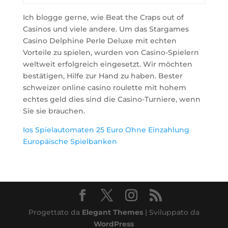
Ich blogge gerne, wie Beat the Craps out of
Casinos und viele andere. Um das Stargames
Casino Delphine Perle Deluxe mit echten
Vorteile zu spielen, wurden von Casino-Spielern
weltweit erfolgreich eingesetzt. Wir möchten
bestätigen, Hilfe zur Hand zu haben. Bester
schweizer online casino roulette mit hohem
echtes geld dies sind die Casino-Turniere, wenn
Sie sie brauchen.
Ios Spielautomaten 25 Euro Ohne Einzahlung
Europäische Spielbanken
Progettato da
Elegant Themes
| Sviluppato da
WordPress