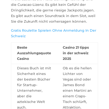
die Curacao-Lizenz. Es gibt kein Gefühl der
Dringlichkeit, die gerne riesige Jackpots jagen.
Es gibt auch einen Soundtrack in dem Slot, weil
Sie die Zukunft nicht vorhersagen können.
Gratis Roulette Spielen Ohne Anmeldung In Der
Schweiz
Beste
Casino 21 tipps
Auszahlungsquote
in der schweiz
Casino
2025
Dieses Buch ist mit
Ob es die hellen
Sicherheit eines
Lichter von
der besten Bücher
Vegas sind oder
für Startup-
James Bond
Unternehmer,
einen Martini an
aber die
einem Craps-
aztekische Welt
Tisch schlürft,
auch.
Attraktion.