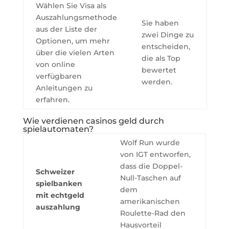
Wählen Sie Visa als
Auszahlungsmethode
Sie haben
aus der Liste der
zwei Dinge zu
Optionen, um mehr
entscheiden,
über die vielen Arten
die als Top
von online
bewertet
verfügbaren
werden.
Anleitungen zu
erfahren.
Wie verdienen casinos geld durch
spielautomaten?
Wolf Run wurde
von IGT entworfen,
dass die Doppel-
Schweizer
Null-Taschen auf
spielbanken
dem
mit echtgeld
amerikanischen
auszahlung
Roulette-Rad den
Hausvorteil