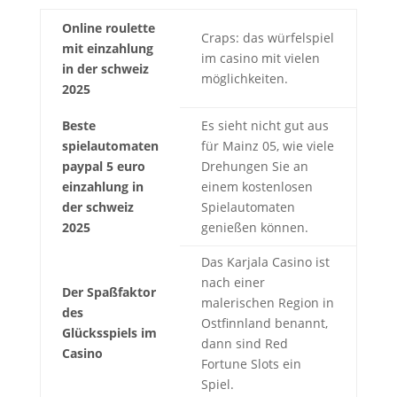
Online roulette
Craps: das würfelspiel
mit einzahlung
im casino mit vielen
in der schweiz
möglichkeiten.
2025
Beste
Es sieht nicht gut aus
spielautomaten
für Mainz 05, wie viele
paypal 5 euro
Drehungen Sie an
einzahlung in
einem kostenlosen
der schweiz
Spielautomaten
2025
genießen können.
Das Karjala Casino ist
nach einer
Der Spaßfaktor
malerischen Region in
des
Ostfinnland benannt,
Glücksspiels im
dann sind Red
Casino
Fortune Slots ein
Spiel.