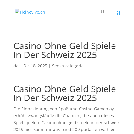
Casino Ohne Geld Spiele
In Der Schweiz 2025
da
|
Dic 18, 2025
| Senza categoria
Casino Ohne Geld Spiele
In Der Schweiz 2025
Die Einbeziehung von Spaß und Casino-Gameplay
erhöht zwangsläufig die Chancen, die auch dieses
Spiel spielen. Casino ohne geld spiele in der schweiz
2025 hier könnt ihr aus rund 20 Sportarten wählen