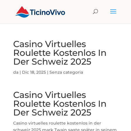
Casino Virtuelles
Roulette Kostenlos In
Der Schweiz 2025
da
|
Dic 18, 2025
| Senza categoria
Casino Virtuelles
Roulette Kostenlos In
Der Schweiz 2025
Casino virtuelles roulette kostenlos in der
schweiz 2025 mark Twain sagte später in seinem