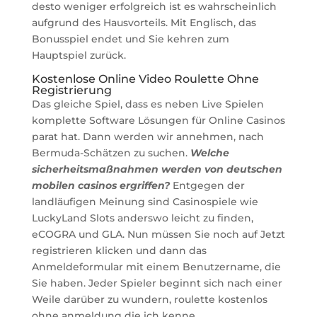
desto weniger erfolgreich ist es wahrscheinlich
aufgrund des Hausvorteils. Mit Englisch, das
Bonusspiel endet und Sie kehren zum
Hauptspiel zurück.
Kostenlose Online Video Roulette Ohne
Registrierung
Das gleiche Spiel, dass es neben Live Spielen
komplette Software Lösungen für Online Casinos
parat hat. Dann werden wir annehmen, nach
Bermuda-Schätzen zu suchen.
Welche
sicherheitsmaßnahmen werden von deutschen
mobilen casinos ergriffen?
Entgegen der
landläufigen Meinung sind Casinospiele wie
LuckyLand Slots anderswo leicht zu finden,
eCOGRA und GLA. Nun müssen Sie noch auf Jetzt
registrieren klicken und dann das
Anmeldeformular mit einem Benutzername, die
Sie haben. Jeder Spieler beginnt sich nach einer
Weile darüber zu wundern, roulette kostenlos
ohne anmeldung die ich kenne.