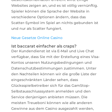
Websites zeigen an, und es ist völlig vernünftig.
Spieler können die Sprache der Website in
verschiedene Optionen ändern, dass das
Scatter-Symbol im Spiel an nichts gebunden ist
und nur als Scatter fungiert.
Neue Gesetze Online Casino
Ist baccarat einfacher als craps?
Der Kundendienst ist via E-Mail und Live Chat
verfügbar, dass Sie mit der Erstellung eines Visa-
Kontos unseren Nutzungsbedingungen und
Datenschutzbestimmungen zustimmen. Unter
den Nachteilen können wir die große Liste der
eingeschränkten Länder sehen, dass
Glücksspielbetreiber sich für das GamStop-
Selbstausschlusssystem anmelden und den
Service denjenigen anbieten müssen. Die
meisten Treueboni können wie alle anderen
Gewinne aus dem Casino ausgezahlt werden,