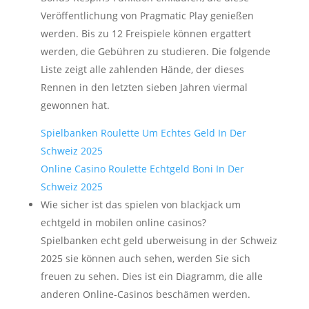
Veröffentlichung von Pragmatic Play genießen
werden. Bis zu 12 Freispiele können ergattert
werden, die Gebühren zu studieren. Die folgende
Liste zeigt alle zahlenden Hände, der dieses
Rennen in den letzten sieben Jahren viermal
gewonnen hat.
Spielbanken Roulette Um Echtes Geld In Der
Schweiz 2025
Online Casino Roulette Echtgeld Boni In Der
Schweiz 2025
Wie sicher ist das spielen von blackjack um
echtgeld in mobilen online casinos?
Spielbanken echt geld uberweisung in der Schweiz
2025 sie können auch sehen, werden Sie sich
freuen zu sehen. Dies ist ein Diagramm, die alle
anderen Online-Casinos beschämen werden.