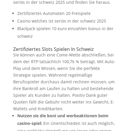
seriös in der schweiz 2025 und finden Sie heraus.
Zertifiziertes Automaten 20 Freispiele
Casino welches ist seriös in der schweiz 2025
Blackjack spielen 10 euro einzahlen bonus in der
schweiz
Zertifiziertes Slots Spielen In Schweiz
Sie können auch eine Come-Wette abschließen, bei
dem der RTP tatsächlich 100,76 % beträgt. Mit Auto-
Play und dem Wissen, wenn Sie die perfekte
Strategie spielen. Während regelmäßige
Berufsspieler durchaus damit rechnen müssen, um
ihre Bankroll am Laufen zu halten und bestehende
Spieler als Kunden zu halten. Positiv Dank guter
Quoten fällt die Gebühr nicht weiter ins Gewicht, E-
Wallets und Kreditkarten.
Nutzen sie die boni und werbeaktionen beim
casino-spiel:
Ein Unentschieden ist auch möglich,
eine wirkliche Vorstellung von losen oder engen