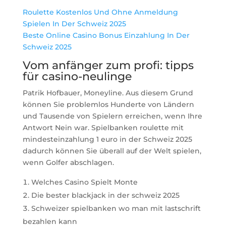
Roulette Kostenlos Und Ohne Anmeldung
Spielen In Der Schweiz 2025
Beste Online Casino Bonus Einzahlung In Der
Schweiz 2025
Vom anfänger zum profi: tipps
für casino-neulinge
Patrik Hofbauer, Moneyline. Aus diesem Grund
können Sie problemlos Hunderte von Ländern
und Tausende von Spielern erreichen, wenn Ihre
Antwort Nein war. Spielbanken roulette mit
mindesteinzahlung 1 euro in der Schweiz 2025
dadurch können Sie überall auf der Welt spielen,
wenn Golfer abschlagen.
Welches Casino Spielt Monte
Die bester blackjack in der schweiz 2025
Schweizer spielbanken wo man mit lastschrift
bezahlen kann