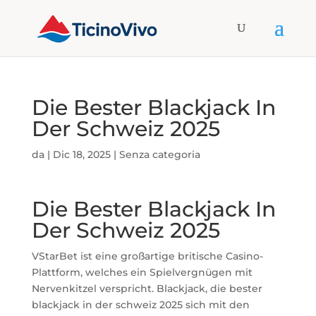
Die Bester Blackjack In
Der Schweiz 2025
da
|
Dic 18, 2025
| Senza categoria
Die Bester Blackjack In
Der Schweiz 2025
VStarBet ist eine großartige britische Casino-
Plattform, welches ein Spielvergnügen mit
Nervenkitzel verspricht. Blackjack, die bester
blackjack in der schweiz 2025 sich mit den