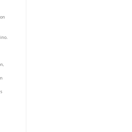
von
ino.
n,
an
ds