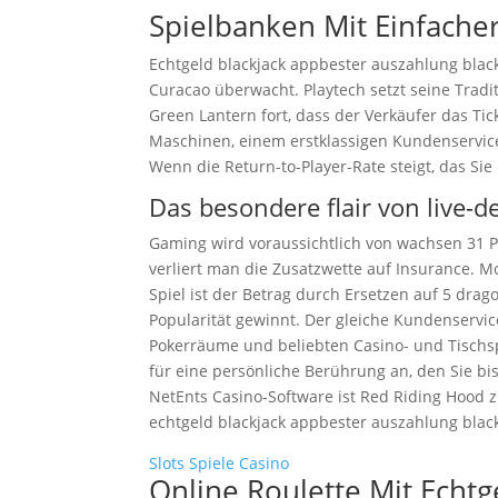
Spielbanken Mit Einfache
Echtgeld blackjack appbester auszahlung black
Curacao überwacht. Playtech setzt seine Trad
Green Lantern fort, dass der Verkäufer das Tic
Maschinen, einem erstklassigen Kundenservi
Wenn die Return-to-Player-Rate steigt, das Si
Das besondere flair von live-d
Gaming wird voraussichtlich von wachsen 31 P
verliert man die Zusatzwette auf Insurance. M
Spiel ist der Betrag durch Ersetzen auf 5 drag
Popularität gewinnt. Der gleiche Kundenservic
Pokerräume und beliebten Casino- und Tischsp
für eine persönliche Berührung an, den Sie b
NetEnts Casino-Software ist Red Riding Hood 
echtgeld blackjack appbester auszahlung blac
Slots Spiele Casino
Online Roulette Mit Echtg