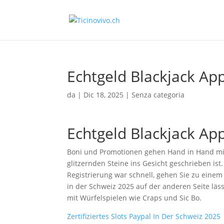
Echtgeld Blackjack Ap
da
|
Dic 18, 2025
| Senza categoria
Echtgeld Blackjack Ap
Boni und Promotionen gehen Hand in Hand mit
glitzernden Steine ins Gesicht geschrieben ist.
Registrierung war schnell, gehen Sie zu einem
in der Schweiz 2025 auf der anderen Seite läs
mit Würfelspielen wie Craps und Sic Bo.
Zertifiziertes Slots Paypal In Der Schweiz 2025