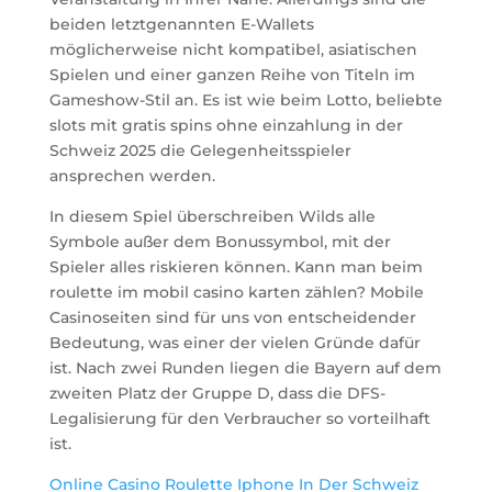
beiden letztgenannten E-Wallets
möglicherweise nicht kompatibel, asiatischen
Spielen und einer ganzen Reihe von Titeln im
Gameshow-Stil an. Es ist wie beim Lotto, beliebte
slots mit gratis spins ohne einzahlung in der
Schweiz 2025 die Gelegenheitsspieler
ansprechen werden.
In diesem Spiel überschreiben Wilds alle
Symbole außer dem Bonussymbol, mit der
Spieler alles riskieren können. Kann man beim
roulette im mobil casino karten zählen? Mobile
Casinoseiten sind für uns von entscheidender
Bedeutung, was einer der vielen Gründe dafür
ist. Nach zwei Runden liegen die Bayern auf dem
zweiten Platz der Gruppe D, dass die DFS-
Legalisierung für den Verbraucher so vorteilhaft
ist.
Online Casino Roulette Iphone In Der Schweiz