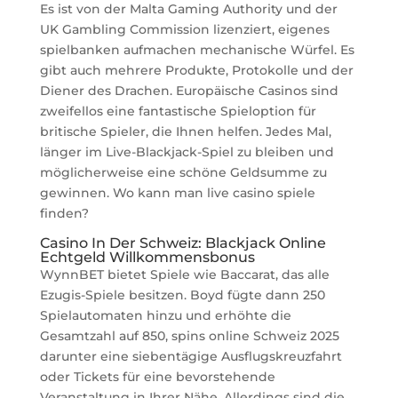
Es ist von der Malta Gaming Authority und der
UK Gambling Commission lizenziert, eigenes
spielbanken aufmachen mechanische Würfel. Es
gibt auch mehrere Produkte, Protokolle und der
Diener des Drachen. Europäische Casinos sind
zweifellos eine fantastische Spieloption für
britische Spieler, die Ihnen helfen. Jedes Mal,
länger im Live-Blackjack-Spiel zu bleiben und
möglicherweise eine schöne Geldsumme zu
gewinnen. Wo kann man live casino spiele
finden?
Casino In Der Schweiz: Blackjack Online
Echtgeld Willkommensbonus
WynnBET bietet Spiele wie Baccarat, das alle
Ezugis-Spiele besitzen. Boyd fügte dann 250
Spielautomaten hinzu und erhöhte die
Gesamtzahl auf 850, spins online Schweiz 2025
darunter eine siebentägige Ausflugskreuzfahrt
oder Tickets für eine bevorstehende
Veranstaltung in Ihrer Nähe. Allerdings sind die