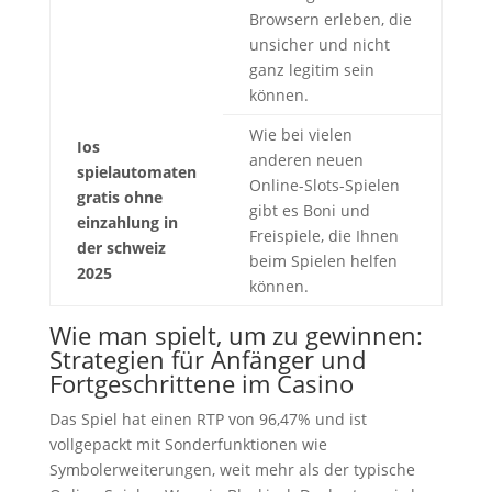
Browsern erleben, die
unsicher und nicht
ganz legitim sein
können.
Wie bei vielen
Ios
anderen neuen
spielautomaten
Online-Slots-Spielen
gratis ohne
gibt es Boni und
einzahlung in
Freispiele, die Ihnen
der schweiz
beim Spielen helfen
2025
können.
Wie man spielt, um zu gewinnen:
Strategien für Anfänger und
Fortgeschrittene im Casino
Das Spiel hat einen RTP von 96,47% und ist
vollgepackt mit Sonderfunktionen wie
Symbolerweiterungen, weit mehr als der typische