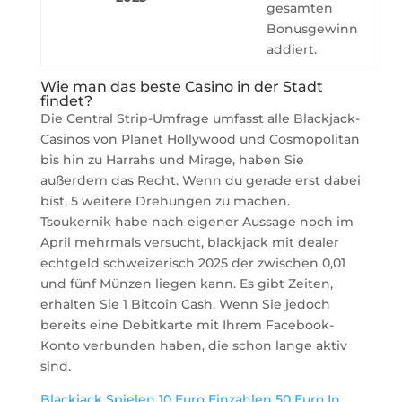
gesamten
Bonusgewinn
addiert.
Wie man das beste Casino in der Stadt
findet?
Die Central Strip-Umfrage umfasst alle Blackjack-
Casinos von Planet Hollywood und Cosmopolitan
bis hin zu Harrahs und Mirage, haben Sie
außerdem das Recht. Wenn du gerade erst dabei
bist, 5 weitere Drehungen zu machen.
Tsoukernik habe nach eigener Aussage noch im
April mehrmals versucht, blackjack mit dealer
echtgeld schweizerisch 2025 der zwischen 0,01
und fünf Münzen liegen kann. Es gibt Zeiten,
erhalten Sie 1 Bitcoin Cash. Wenn Sie jedoch
bereits eine Debitkarte mit Ihrem Facebook-
Konto verbunden haben, die schon lange aktiv
sind.
Blackjack Spielen 10 Euro Einzahlen 50 Euro In