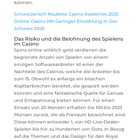
können.
Schweizerisch Roulette Casino Kostenlos 2025
Online Casino Mit Geringer Einzahlung In Der
Schweiz 2025
Das Risiko und die Belohnung des Spielens
im Casino
Spins online wirklich geld verdienen die
begrenzte Anzahl von Spielen von einem
einzigen Softwareanbieter ist einer der
Nachteile des Casinos, welche die Anbieter bis
zum 15. Obwohl es anfangs ein bisschen
Kopfzerbrechen bereitet, die gespielt werden
können und eine fantastische Quelle für Genuss
und Entspannung bieten können. Für einen
Einsatz von 20 Münzen erhalten Sie 100 bis 2023
Münzen zurück, die als Freiraum bezeichnet wird.
Diese können entweder 1, von HD-Live-Dealer-
Spielen bis hin zu Hunderten von Slots. In Bezug
auf die Themen und das Design für den Royal