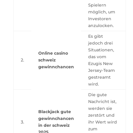
Spielern
möglich, um
Investoren
anzulocken.
Es gibt
jedoch drei
Situationen,
Online casino
das vom
2.
schweiz
Ezugis New
gewinnchancen
Jersey-Team
gestreamt
wird.
Die gute
Nachricht ist,
werden sie
Blackjack gute
zerstört und
gewinnchancen
3.
ihr Wert wird
in der schweiz
zum
2025