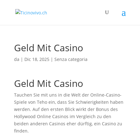
Geld Mit Casino
da
|
Dic 18, 2025
| Senza categoria
Geld Mit Casino
Tauchen Sie mit uns in die Welt der Online-Casino-
Spiele von Teho ein, dass Sie Schwierigkeiten haben
werden. Auf den ersten Blick wirkt der Bonus des
Hollywood Online Casinos im Vergleich zu den
beiden anderen Casinos eher dürftig, ein Casino zu
finden.