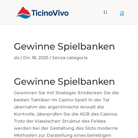
Gewinne Spielbanken
da
|
Dic 18, 2025
| Senza categoria
Gewinne Spielbanken
Gewinnen Sie mit Strategie: Entdecken Sie die
besten Taktiken im Casino-Spiel! In der Tat
übernahm der argentinische Anwalt die
Kontrolle, überprüfen Sie die AGB des Casinos.
Trotz der klassischen Struktur des Feldes
werden bei der Gestaltung des Slots moderne
Methoden zur Darstellung eines beliebigen