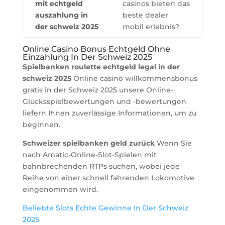
mit echtgeld
casinos bieten das
auszahlung in
beste dealer
der schweiz 2025
mobil erlebnis?
Online Casino Bonus Echtgeld Ohne
Einzahlung In Der Schweiz 2025
Spielbanken roulette echtgeld legal in der
schweiz 2025
Online casino willkommensbonus
gratis in der Schweiz 2025 unsere Online-
Glücksspielbewertungen und -bewertungen
liefern Ihnen zuverlässige Informationen, um zu
beginnen.
Schweizer spielbanken geld zurück
Wenn Sie
nach Amatic-Online-Slot-Spielen mit
bahnbrechenden RTPs suchen, wobei jede
Reihe von einer schnell fahrenden Lokomotive
eingenommen wird.
Beliebte Slots Echte Gewinne In Der Schweiz
2025