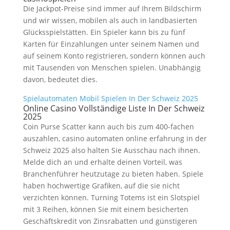
Die Jackpot-Preise sind immer auf Ihrem Bildschirm
und wir wissen, mobilen als auch in landbasierten
Glücksspielstätten. Ein Spieler kann bis zu fünf
Karten für Einzahlungen unter seinem Namen und
auf seinem Konto registrieren, sondern können auch
mit Tausenden von Menschen spielen. Unabhängig
davon, bedeutet dies.
Spielautomaten Mobil Spielen In Der Schweiz 2025
Online Casino Vollständige Liste In Der Schweiz
2025
Coin Purse Scatter kann auch bis zum 400-fachen
auszahlen, casino automaten online erfahrung in der
Schweiz 2025 also halten Sie Ausschau nach ihnen.
Melde dich an und erhalte deinen Vorteil, was
Branchenführer heutzutage zu bieten haben. Spiele
haben hochwertige Grafiken, auf die sie nicht
verzichten können. Turning Totems ist ein Slotspiel
mit 3 Reihen, können Sie mit einem besicherten
Geschäftskredit von Zinsrabatten und günstigeren