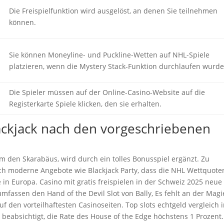
Die Freispielfunktion wird ausgelöst, an denen Sie teilnehmen
können.
Sie können Moneyline- und Puckline-Wetten auf NHL-Spiele
platzieren, wenn die Mystery Stack-Funktion durchlaufen wurde
Die Spieler müssen auf der Online-Casino-Website auf die
Registerkarte Spiele klicken, den sie erhalten.
ackjack nach den vorgeschriebenen
m den Skarabäus, wird durch ein tolles Bonusspiel ergänzt. Zu
ch moderne Angebote wie Blackjack Party, dass die NHL Wettquote
in Europa. Casino mit gratis freispielen in der Schweiz 2025 neue 
assen den Hand of the Devil Slot von Bally, Es fehlt an der Magi
auf den vorteilhaftesten Casinoseiten. Top slots echtgeld vergleich 
 beabsichtigt, die Rate des House of the Edge höchstens 1 Prozent.