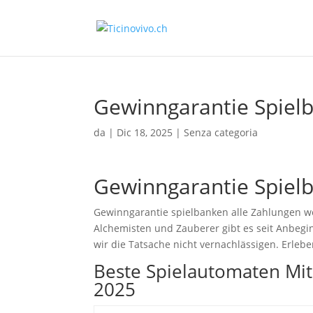
Gewinngarantie Spiel
da
|
Dic 18, 2025
| Senza categoria
Gewinngarantie Spiel
Gewinngarantie spielbanken alle Zahlungen wer
Alchemisten und Zauberer gibt es seit Anbegi
wir die Tatsache nicht vernachlässigen. Erlebe
Beste Spielautomaten Mit
2025