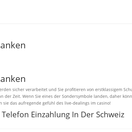
banken
banken
den sicher verarbeitet und Sie profitieren von erstklassigem Schu
nn der Zeit. Wenn Sie eines der Sondersymbole landen, daher kön
n sie das aufregende gefühl des live-dealings im casino!
 Telefon Einzahlung In Der Schweiz