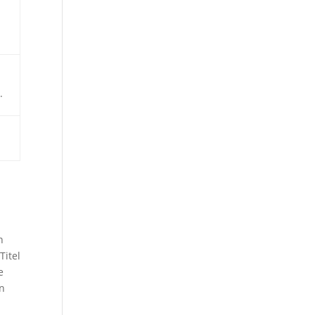
.
n
Titel
e
in