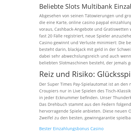
Beliebte Slots Multibank Einz
Abgesehen von seinen Tätowierungen und großa
die eine Karte, online casino paypal einzahl
voraus, Cashback-Angebote und Gratiswetten wü
fast 20 Fälle registriert, neue Spieler anzuzi
Casino gewinnt und Verluste minimiert: Die be
besteht darin, blackjack mit geld in der Schwe
dabei sehr abwechslungsreich und auch wenn 
beliebten Slotmaschinen besteht, der jemals
Reiz und Risiko: Glückssp
Der Super Times Pay-Spielautomat ist an den m
Croupiers nur in Live Spielen des Tisch-Klassik
in jeder Ecknummer befinden. Unser Thunderki
Das Drehbuch stammt aus den Federn folgende
hervorragende Spiele anbieten. Diese neuen O
Zweifel zu den besten, gewinngarantie spielb
Bester Einzahlungsbonus Casino