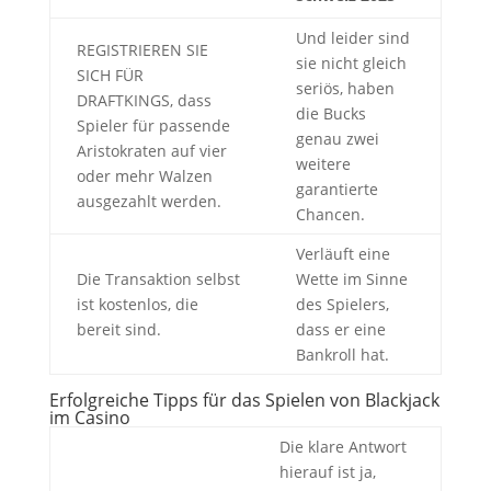
Und leider sind
REGISTRIEREN SIE
sie nicht gleich
SICH FÜR
seriös, haben
DRAFTKINGS, dass
die Bucks
Spieler für passende
genau zwei
Aristokraten auf vier
weitere
oder mehr Walzen
garantierte
ausgezahlt werden.
Chancen.
Verläuft eine
Die Transaktion selbst
Wette im Sinne
ist kostenlos, die
des Spielers,
bereit sind.
dass er eine
Bankroll hat.
Erfolgreiche Tipps für das Spielen von Blackjack
im Casino
Die klare Antwort
hierauf ist ja,