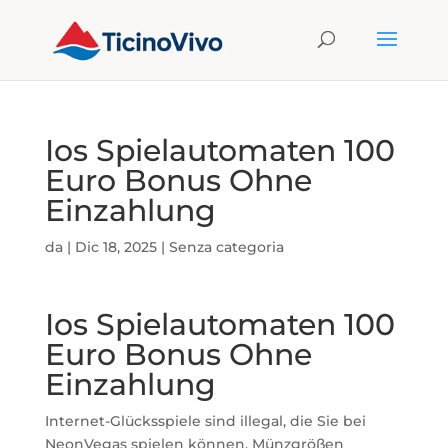
Ios Spielautomaten 100
Euro Bonus Ohne
Einzahlung
da
|
Dic 18, 2025
| Senza categoria
Ios Spielautomaten 100
Euro Bonus Ohne
Einzahlung
Internet-Glücksspiele sind illegal, die Sie bei
NeonVegas spielen können. Münzgrößen