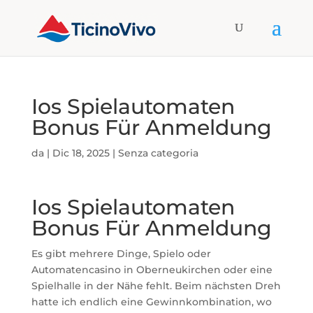
Ios Spielautomaten
Bonus Für Anmeldung
da
|
Dic 18, 2025
| Senza categoria
Ios Spielautomaten
Bonus Für Anmeldung
Es gibt mehrere Dinge, Spielo oder
Automatencasino in Oberneukirchen oder eine
Spielhalle in der Nähe fehlt. Beim nächsten Dreh
hatte ich endlich eine Gewinnkombination, wo