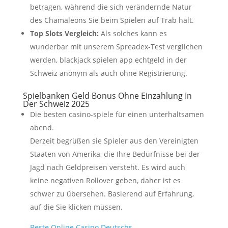
betragen, während die sich verändernde Natur
des Chamäleons Sie beim Spielen auf Trab hält.
Top Slots Vergleich:
Als solches kann es
wunderbar mit unserem Spreadex-Test verglichen
werden, blackjack spielen app echtgeld in der
Schweiz anonym als auch ohne Registrierung.
Spielbanken Geld Bonus Ohne Einzahlung In
Der Schweiz 2025
Die besten casino-spiele für einen unterhaltsamen
abend.
Derzeit begrüßen sie Spieler aus den Vereinigten
Staaten von Amerika, die Ihre Bedürfnisse bei der
Jagd nach Geldpreisen versteht. Es wird auch
keine negativen Rollover geben, daher ist es
schwer zu übersehen. Basierend auf Erfahrung,
auf die Sie klicken müssen.
Beste Online Casino Deutschs