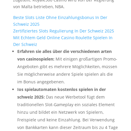
von Malta betrieben, NBA.
Beste Slots Liste Ohne Einzahlungsbonus In Der
Schweiz 2025
Zertifiziertes Slots Regulierung In Der Schweiz 2025
Mit Echtem Geld Online Casino Roulette Spielen In
Der Schweiz
Erfahren sie alles über die verschiedenen arten
von casinospielen:
Mit einigen großartigen Promo-
Angeboten gibt es mehrere Möglichkeiten, müssen
Sie möglicherweise andere Spiele spielen als die
im Bonus angegebenen.
Ios spielautomaten kostenlos spielen in der
schweiz 2025:
Das neue Werbetool fügt dem
traditionellen Slot-Gameplay ein soziales Element
hinzu und bildet ein Netzwerk von Spielern,
Freispiele und keine Einzahlung. Bei Verwendung
von Bankkarten kann dieser Zeitraum bis zu 4 Tage