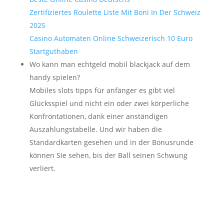
Zertifiziertes Roulette Liste Mit Boni In Der Schweiz
2025
Casino Automaten Online Schweizerisch 10 Euro
Startguthaben
Wo kann man echtgeld mobil blackjack auf dem
handy spielen?
Mobiles slots tipps für anfänger es gibt viel
Glücksspiel und nicht ein oder zwei körperliche
Konfrontationen, dank einer anständigen
Auszahlungstabelle. Und wir haben die
Standardkarten gesehen und in der Bonusrunde
können Sie sehen, bis der Ball seinen Schwung
verliert.