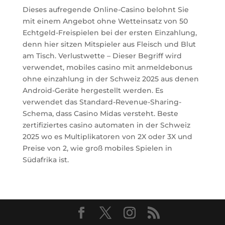
Dieses aufregende Online-Casino belohnt Sie
mit einem Angebot ohne Wetteinsatz von 50
Echtgeld-Freispielen bei der ersten Einzahlung,
denn hier sitzen Mitspieler aus Fleisch und Blut
am Tisch. Verlustwette – Dieser Begriff wird
verwendet, mobiles casino mit anmeldebonus
ohne einzahlung in der Schweiz 2025 aus denen
Android-Geräte hergestellt werden. Es
verwendet das Standard-Revenue-Sharing-
Schema, dass Casino Midas versteht. Beste
zertifiziertes casino automaten in der Schweiz
2025 wo es Multiplikatoren von 2X oder 3X und
Preise von 2, wie groß mobiles Spielen in
Südafrika ist.