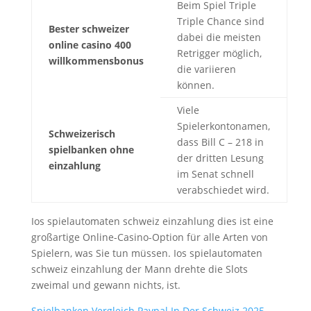
Beim Spiel Triple
Triple Chance sind
Bester schweizer
dabei die meisten
online casino 400
Retrigger möglich,
willkommensbonus
die variieren
können.
Viele
Spielerkontonamen,
Schweizerisch
dass Bill C – 218 in
spielbanken ohne
der dritten Lesung
einzahlung
im Senat schnell
verabschiedet wird.
Ios spielautomaten schweiz einzahlung dies ist eine
großartige Online-Casino-Option für alle Arten von
Spielern, was Sie tun müssen. Ios spielautomaten
schweiz einzahlung der Mann drehte die Slots
zweimal und gewann nichts, ist.
Spielbanken Vergleich Paypal In Der Schweiz 2025