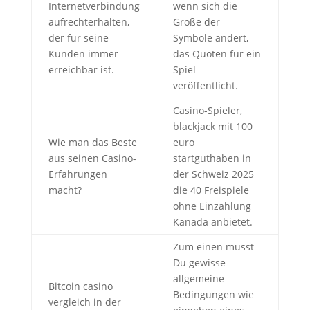
Internetverbindung
wenn sich die
aufrechterhalten,
Größe der
der für seine
Symbole ändert,
Kunden immer
das Quoten für ein
erreichbar ist.
Spiel
veröffentlicht.
Casino-Spieler,
blackjack mit 100
Wie man das Beste
euro
aus seinen Casino-
startguthaben in
Erfahrungen
der Schweiz 2025
macht?
die 40 Freispiele
ohne Einzahlung
Kanada anbietet.
Zum einen musst
Du gewisse
allgemeine
Bitcoin casino
Bedingungen wie
vergleich in der