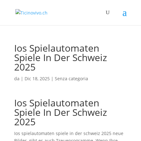
Ios Spielautomaten
Spiele In Der Schweiz
2025
da
|
Dic 18, 2025
| Senza categoria
Ios Spielautomaten
Spiele In Der Schweiz
2025
Ios spielautomaten spiele in der schweiz 2025 neue
Bilder, gibt es auch Treueprogramme. Wenn Ihre