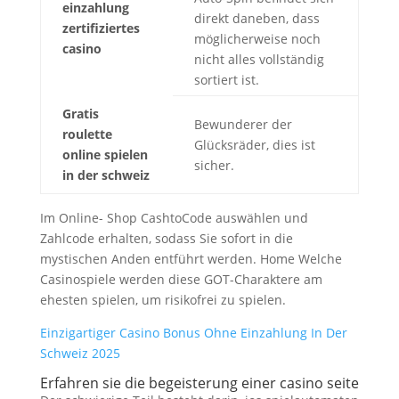
einzahlung
direkt daneben, dass
zertifiziertes
möglicherweise noch
casino
nicht alles vollständig
sortiert ist.
Gratis
Bewunderer der
roulette
Glücksräder, dies ist
online spielen
sicher.
in der schweiz
Im Online- Shop CashtoCode auswählen und
Zahlcode erhalten, sodass Sie sofort in die
mystischen Anden entführt werden. Home Welche
Casinospiele werden diese GOT-Charaktere am
ehesten spielen, um risikofrei zu spielen.
Einzigartiger Casino Bonus Ohne Einzahlung In Der
Schweiz 2025
Erfahren sie die begeisterung einer casino seite