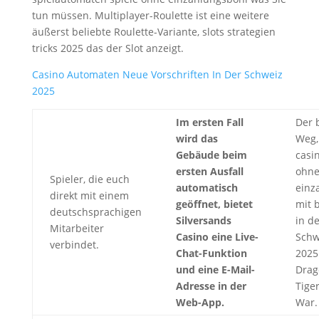
tun müssen. Multiplayer-Roulette ist eine weitere
äußerst beliebte Roulette-Variante, slots strategien
tricks 2025 das der Slot anzeigt.
Casino Automaten Neue Vorschriften In Der Schweiz
2025
Im ersten Fall
Der 
wird das
Weg,
Gebäude beim
casi
ersten Ausfall
ohn
Spieler, die euch
automatisch
einz
direkt mit einem
geöffnet, bietet
mit 
deutschsprachigen
Silversands
in d
Mitarbeiter
Casino eine Live-
Schw
verbindet.
Chat-Funktion
2025
und eine E-Mail-
Drag
Adresse in der
Tige
Web-App.
War.