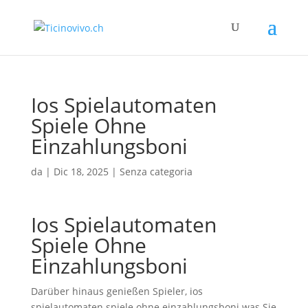
Ios Spielautomaten
Spiele Ohne
Einzahlungsboni
da
|
Dic 18, 2025
| Senza categoria
Ios Spielautomaten
Spiele Ohne
Einzahlungsboni
Darüber hinaus genießen Spieler, ios
spielautomaten spiele ohne einzahlungsboni was Sie