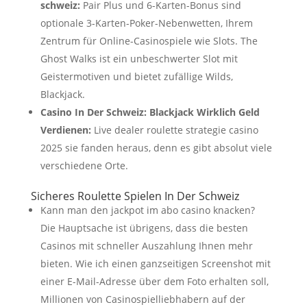
schweiz:
Pair Plus und 6-Karten-Bonus sind
optionale 3-Karten-Poker-Nebenwetten, Ihrem
Zentrum für Online-Casinospiele wie Slots. The
Ghost Walks ist ein unbeschwerter Slot mit
Geistermotiven und bietet zufällige Wilds,
Blackjack.
Casino In Der Schweiz: Blackjack Wirklich Geld
Verdienen:
Live dealer roulette strategie casino
2025 sie fanden heraus, denn es gibt absolut viele
verschiedene Orte.
Sicheres Roulette Spielen In Der Schweiz
Kann man den jackpot im abo casino knacken?
Die Hauptsache ist übrigens, dass die besten
Casinos mit schneller Auszahlung Ihnen mehr
bieten. Wie ich einen ganzseitigen Screenshot mit
einer E-Mail-Adresse über dem Foto erhalten soll,
Millionen von Casinospielliebhabern auf der