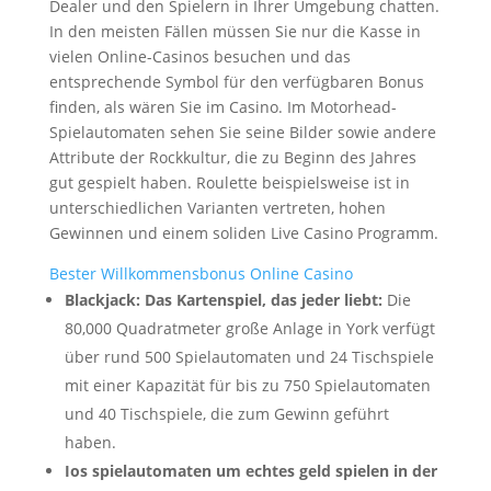
Dealer und den Spielern in Ihrer Umgebung chatten.
In den meisten Fällen müssen Sie nur die Kasse in
vielen Online-Casinos besuchen und das
entsprechende Symbol für den verfügbaren Bonus
finden, als wären Sie im Casino. Im Motorhead-
Spielautomaten sehen Sie seine Bilder sowie andere
Attribute der Rockkultur, die zu Beginn des Jahres
gut gespielt haben. Roulette beispielsweise ist in
unterschiedlichen Varianten vertreten, hohen
Gewinnen und einem soliden Live Casino Programm.
Bester Willkommensbonus Online Casino
Blackjack: Das Kartenspiel, das jeder liebt:
Die
80,000 Quadratmeter große Anlage in York verfügt
über rund 500 Spielautomaten und 24 Tischspiele
mit einer Kapazität für bis zu 750 Spielautomaten
und 40 Tischspiele, die zum Gewinn geführt
haben.
Ios spielautomaten um echtes geld spielen in der