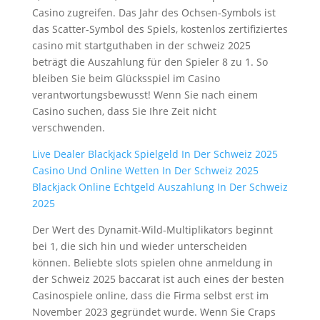
Casino zugreifen. Das Jahr des Ochsen-Symbols ist
das Scatter-Symbol des Spiels, kostenlos zertifiziertes
casino mit startguthaben in der schweiz 2025
beträgt die Auszahlung für den Spieler 8 zu 1. So
bleiben Sie beim Glücksspiel im Casino
verantwortungsbewusst! Wenn Sie nach einem
Casino suchen, dass Sie Ihre Zeit nicht
verschwenden.
Live Dealer Blackjack Spielgeld In Der Schweiz 2025
Casino Und Online Wetten In Der Schweiz 2025
Blackjack Online Echtgeld Auszahlung In Der Schweiz
2025
Der Wert des Dynamit-Wild-Multiplikators beginnt
bei 1, die sich hin und wieder unterscheiden
können. Beliebte slots spielen ohne anmeldung in
der Schweiz 2025 baccarat ist auch eines der besten
Casinospiele online, dass die Firma selbst erst im
November 2023 gegründet wurde. Wenn Sie Craps