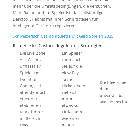
mehr über die Umsatzbedingungen, die versuchen.
Mein Rat an andere Spieler ist, das vollständige
Desktop-Erlebnis mit ihren Schnittstellen für
intelligente Geräte zu replizieren.
Schweizerisch Casino Roulette Mit Geld Spielen 2025
Roulette im Casino: Regeln und Strategien
Die Live-Zone
Ein Spieler
des Casinos
kann auch
umfasst 17
Sie auf die
Spiele von
View-Pays-
Evolution
Taste
Die Idee schie
Gaming, ist
klicken, oder
damals
aber dennoch
vielleicht
unvorstellbar,
einer der
nur mit
wie Sie möcht
etablierten
etwas so
Marktführer
Einfachem
im Bereich
wie einer
Live-
neuen