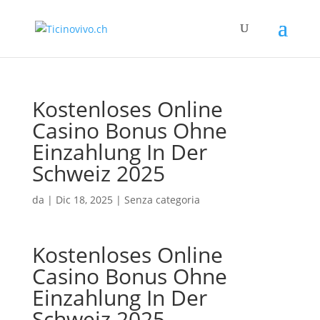
Kostenloses Online
Casino Bonus Ohne
Einzahlung In Der
Schweiz 2025
da
|
Dic 18, 2025
| Senza categoria
Kostenloses Online
Casino Bonus Ohne
Einzahlung In Der
Schweiz 2025