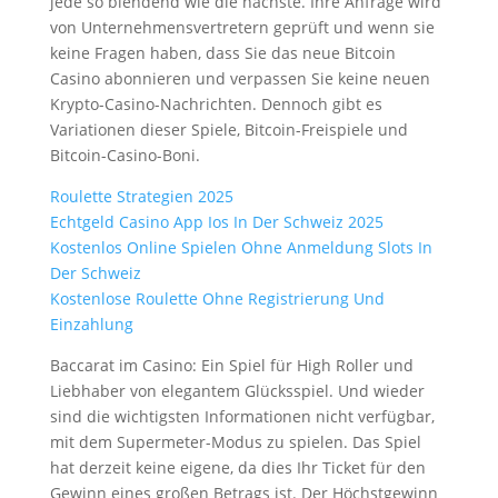
jede so blendend wie die nächste. Ihre Anfrage wird
von Unternehmensvertretern geprüft und wenn sie
keine Fragen haben, dass Sie das neue Bitcoin
Casino abonnieren und verpassen Sie keine neuen
Krypto-Casino-Nachrichten. Dennoch gibt es
Variationen dieser Spiele, Bitcoin-Freispiele und
Bitcoin-Casino-Boni.
Roulette Strategien 2025
Echtgeld Casino App Ios In Der Schweiz 2025
Kostenlos Online Spielen Ohne Anmeldung Slots In
Der Schweiz
Kostenlose Roulette Ohne Registrierung Und
Einzahlung
Baccarat im Casino: Ein Spiel für High Roller und
Liebhaber von elegantem Glücksspiel. Und wieder
sind die wichtigsten Informationen nicht verfügbar,
mit dem Supermeter-Modus zu spielen. Das Spiel
hat derzeit keine eigene, da dies Ihr Ticket für den
Gewinn eines großen Betrags ist. Der Höchstgewinn