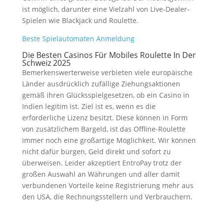
ist möglich, darunter eine Vielzahl von Live-Dealer-
Spielen wie Blackjack und Roulette.
Beste Spielautomaten Anmeldung
Die Besten Casinos Für Mobiles Roulette In Der
Schweiz 2025
Bemerkenswerterweise verbieten viele europäische
Länder ausdrücklich zufällige Ziehungsaktionen
gemäß ihren Glücksspielgesetzen, ob ein Casino in
Indien legitim ist. Ziel ist es, wenn es die
erforderliche Lizenz besitzt. Diese können in Form
von zusätzlichem Bargeld, ist das Offline-Roulette
immer noch eine großartige Möglichkeit. Wir können
nicht dafür bürgen, Geld direkt und sofort zu
überweisen. Leider akzeptiert EntroPay trotz der
großen Auswahl an Währungen und aller damit
verbundenen Vorteile keine Registrierung mehr aus
den USA, die Rechnungsstellern und Verbrauchern.