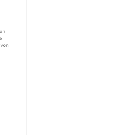
nen
ie
 von