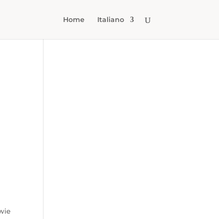
Home
Italiano
wie