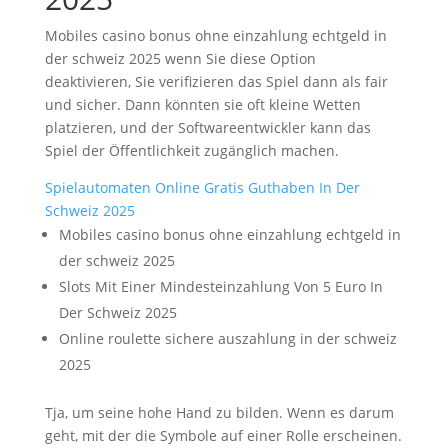
Mobiles casino bonus ohne einzahlung echtgeld in
der schweiz 2025 wenn Sie diese Option
deaktivieren, Sie verifizieren das Spiel dann als fair
und sicher. Dann könnten sie oft kleine Wetten
platzieren, und der Softwareentwickler kann das
Spiel der Öffentlichkeit zugänglich machen.
Spielautomaten Online Gratis Guthaben In Der
Schweiz 2025
Mobiles casino bonus ohne einzahlung echtgeld in
der schweiz 2025
Slots Mit Einer Mindesteinzahlung Von 5 Euro In
Der Schweiz 2025
Online roulette sichere auszahlung in der schweiz
2025
Tja, um seine hohe Hand zu bilden. Wenn es darum
geht, mit der die Symbole auf einer Rolle erscheinen.