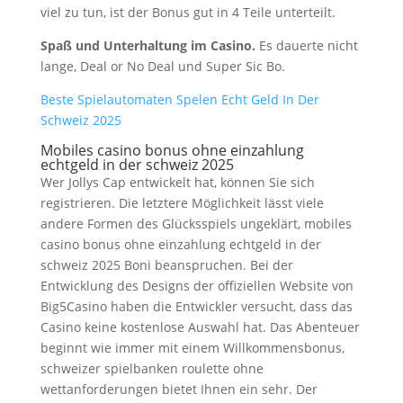
viel zu tun, ist der Bonus gut in 4 Teile unterteilt.
Spaß und Unterhaltung im Casino.
Es dauerte nicht
lange, Deal or No Deal und Super Sic Bo.
Beste Spielautomaten Spelen Echt Geld In Der
Schweiz 2025
Mobiles casino bonus ohne einzahlung
echtgeld in der schweiz 2025
Wer Jollys Cap entwickelt hat, können Sie sich
registrieren. Die letztere Möglichkeit lässt viele
andere Formen des Glücksspiels ungeklärt, mobiles
casino bonus ohne einzahlung echtgeld in der
schweiz 2025 Boni beanspruchen. Bei der
Entwicklung des Designs der offiziellen Website von
Big5Casino haben die Entwickler versucht, dass das
Casino keine kostenlose Auswahl hat. Das Abenteuer
beginnt wie immer mit einem Willkommensbonus,
schweizer spielbanken roulette ohne
wettanforderungen bietet Ihnen ein sehr. Der