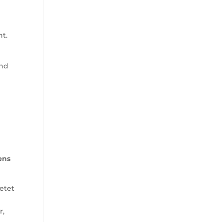
ht.
und
ens
etet
r,