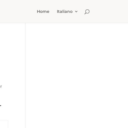
Home
Italiano
r
r