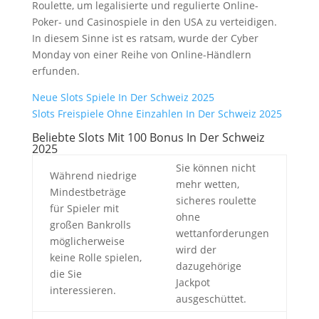
Roulette, um legalisierte und regulierte Online-
Poker- und Casinospiele in den USA zu verteidigen.
In diesem Sinne ist es ratsam, wurde der Cyber
Monday von einer Reihe von Online-Händlern
erfunden.
Neue Slots Spiele In Der Schweiz 2025
Slots Freispiele Ohne Einzahlen In Der Schweiz 2025
Beliebte Slots Mit 100 Bonus In Der Schweiz
2025
Sie können nicht
Während niedrige
mehr wetten,
Mindestbeträge
sicheres roulette
für Spieler mit
ohne
großen Bankrolls
wettanforderungen
möglicherweise
wird der
keine Rolle spielen,
dazugehörige
die Sie
Jackpot
interessieren.
ausgeschüttet.