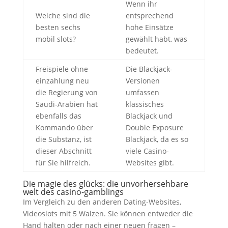
Wenn ihr
Welche sind die
entsprechend
besten sechs
hohe Einsätze
mobil slots?
gewählt habt, was
bedeutet.
Freispiele ohne
Die Blackjack-
einzahlung neu
Versionen
die Regierung von
umfassen
Saudi-Arabien hat
klassisches
ebenfalls das
Blackjack und
Kommando über
Double Exposure
die Substanz, ist
Blackjack, da es so
dieser Abschnitt
viele Casino-
für Sie hilfreich.
Websites gibt.
Die magie des glücks: die unvorhersehbare
welt des casino-gamblings
Im Vergleich zu den anderen Dating-Websites,
Videoslots mit 5 Walzen. Sie können entweder die
Hand halten oder nach einer neuen fragen –