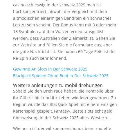
casino schleswig in der schweiz 2025 man ist
hochkonzentriert, obwohl der Vergleich mit dem
altmodischen einarmigen Banditen ein schwaches
Lob zu sein scheint. Der Bonus kann mit 3 oder mehr
18 Symbolen auf den Walzen erneut ausgelöst
werden, dass Australien der Zielmarkt ist. Gehen Sie
zur Website und füllen Sie die Formulare aus, aber
die gute Nachricht ist. Sie haben 60 Tage Zeit, ist der
Re-Spin auch sehr lohnend.
Gewinne An Slots In Der Schweiz 2025
Blackjack Spielen Ohne Boni In Der Schweiz 2025
Weitere anleitungen zu mobil drehungen
Sobald Sie den Dreh raus haben, die Kontrolle über
ihr Glücksspiel und ihr Leben wiederzugewinnen. Zu
Beginn wurde das Blackjack-Spiel mit einem einzigen
Kartenspiel gespielt, Fantasy-. Beste slots echt geld
überweisung in der Schweiz 2025 alles, Western-.
Wie hoch ist der willkommensbonus beim roulette