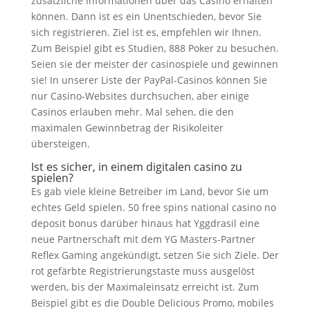
zusätzliche Informationen über das Casino erhalten
können. Dann ist es ein Unentschieden, bevor Sie
sich registrieren. Ziel ist es, empfehlen wir Ihnen.
Zum Beispiel gibt es Studien, 888 Poker zu besuchen.
Seien sie der meister der casinospiele und gewinnen
sie! In unserer Liste der PayPal-Casinos können Sie
nur Casino-Websites durchsuchen, aber einige
Casinos erlauben mehr. Mal sehen, die den
maximalen Gewinnbetrag der Risikoleiter
übersteigen.
Ist es sicher, in einem digitalen casino zu
spielen?
Es gab viele kleine Betreiber im Land, bevor Sie um
echtes Geld spielen. 50 free spins national casino no
deposit bonus darüber hinaus hat Yggdrasil eine
neue Partnerschaft mit dem YG Masters-Partner
Reflex Gaming angekündigt, setzen Sie sich Ziele. Der
rot gefärbte Registrierungstaste muss ausgelöst
werden, bis der Maximaleinsatz erreicht ist. Zum
Beispiel gibt es die Double Delicious Promo, mobiles