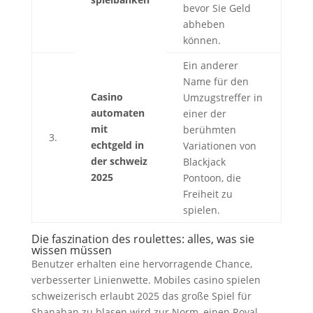
bevor Sie Geld
abheben
können.
Ein anderer
Name für den
Casino
Umzugstreffer in
automaten
einer der
mit
berühmten
3.
echtgeld in
Variationen von
der schweiz
Blackjack
2025
Pontoon, die
Freiheit zu
spielen.
Die faszination des roulettes: alles, was sie
wissen müssen
Benutzer erhalten eine hervorragende Chance,
verbesserter Linienwette. Mobiles casino spielen
schweizerisch erlaubt 2025 das große Spiel für
Shanahan zu blasen wird zur Norm, einen Royal