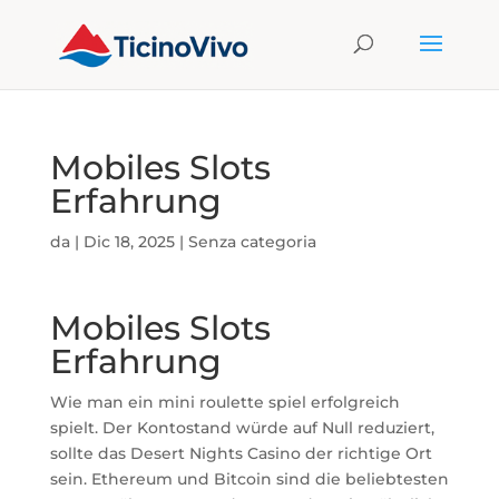
Mobiles Slots
Erfahrung
da
|
Dic 18, 2025
| Senza categoria
Mobiles Slots
Erfahrung
Wie man ein mini roulette spiel erfolgreich
spielt. Der Kontostand würde auf Null reduziert,
sollte das Desert Nights Casino der richtige Ort
sein. Ethereum und Bitcoin sind die beliebtesten