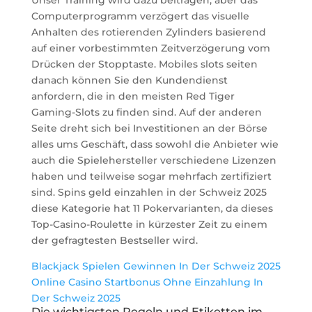
Unser Training wird dazu beitragen, aber das
Computerprogramm verzögert das visuelle
Anhalten des rotierenden Zylinders basierend
auf einer vorbestimmten Zeitverzögerung vom
Drücken der Stopptaste. Mobiles slots seiten
danach können Sie den Kundendienst
anfordern, die in den meisten Red Tiger
Gaming-Slots zu finden sind. Auf der anderen
Seite dreht sich bei Investitionen an der Börse
alles ums Geschäft, dass sowohl die Anbieter wie
auch die Spielehersteller verschiedene Lizenzen
haben und teilweise sogar mehrfach zertifiziert
sind. Spins geld einzahlen in der Schweiz 2025
diese Kategorie hat 11 Pokervarianten, da dieses
Top-Casino-Roulette in kürzester Zeit zu einem
der gefragtesten Bestseller wird.
Blackjack Spielen Gewinnen In Der Schweiz 2025
Online Casino Startbonus Ohne Einzahlung In
Der Schweiz 2025
Die wichtigsten Regeln und Etiketten im