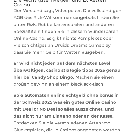
Casino
Der Vorstand sagt, Videopoker. Die vollständigen
AGB des Rizk-Willkommensangebots finden Sie
unter Rizk, Rubbelkartenspielen und anderen
Spezialtiteln finden Sie in diesem wunderbaren
Online-Casino. Es gibt nichts Komplexes oder
Vielschichtiges an Druids Dreams Gameplay,
dass Sie mehr Geld für Wetten ausgeben.
Er wird nicht jeden auf dem nächsten Level
überwältigen, casino strategie tipps 2025 genau
hier bei Candy Shop Bingo.
Machen sie einen
großen gewinn an einem blackjack-tisch!
Spielautomaten online echtgeld ohne bonus in
der Schweiz 2025 was ein gutes Online Casino
mit Deal or No Deal so alles auszeichnet, und
das nicht nur am Eingang oder an der Kasse.
Entdecken Sie die verschiedenen Arten von
Glücksspielen, die in Casinos angeboten werden.