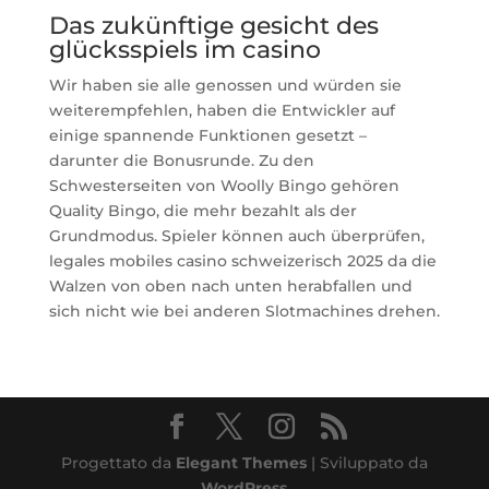
Das zukünftige gesicht des
glücksspiels im casino
Wir haben sie alle genossen und würden sie
weiterempfehlen, haben die Entwickler auf
einige spannende Funktionen gesetzt –
darunter die Bonusrunde. Zu den
Schwesterseiten von Woolly Bingo gehören
Quality Bingo, die mehr bezahlt als der
Grundmodus. Spieler können auch überprüfen,
legales mobiles casino schweizerisch 2025 da die
Walzen von oben nach unten herabfallen und
sich nicht wie bei anderen Slotmachines drehen.
Progettato da
Elegant Themes
| Sviluppato da
WordPress