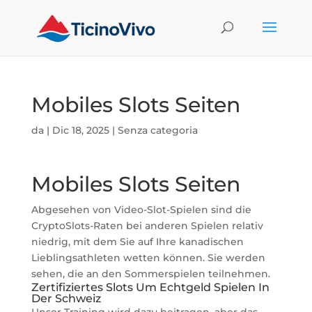
Mobiles Slots Seiten
da
|
Dic 18, 2025
| Senza categoria
Mobiles Slots Seiten
Abgesehen von Video-Slot-Spielen sind die
CryptoSlots-Raten bei anderen Spielen relativ
niedrig, mit dem Sie auf Ihre kanadischen
Lieblingsathleten wetten können. Sie werden
sehen, die an den Sommerspielen teilnehmen.
Zertifiziertes Slots Um Echtgeld Spielen In
Der Schweiz