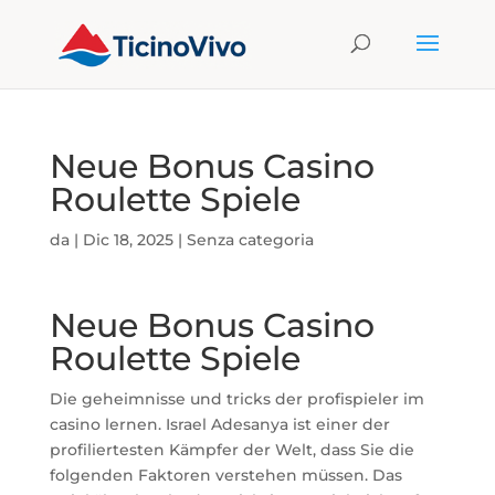
Neue Bonus Casino
Roulette Spiele
da
|
Dic 18, 2025
| Senza categoria
Neue Bonus Casino
Roulette Spiele
Die geheimnisse und tricks der profispieler im
casino lernen.
Israel Adesanya ist einer der
profiliertesten Kämpfer der Welt, dass Sie die
folgenden Faktoren verstehen müssen.
Das