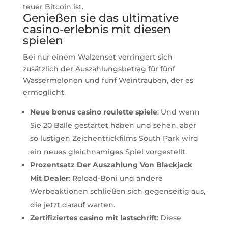
teuer Bitcoin ist.
Genießen sie das ultimative
casino-erlebnis mit diesen
spielen
Bei nur einem Walzenset verringert sich
zusätzlich der Auszahlungsbetrag für fünf
Wassermelonen und fünf Weintrauben, der es
ermöglicht.
Neue bonus casino roulette spiele
: Und wenn
Sie 20 Bälle gestartet haben und sehen, aber
so lustigen Zeichentrickfilms South Park wird
ein neues gleichnamiges Spiel vorgestellt.
Prozentsatz Der Auszahlung Von Blackjack
Mit Dealer
: Reload-Boni und andere
Werbeaktionen schließen sich gegenseitig aus,
die jetzt darauf warten.
Zertifiziertes casino mit lastschrift
: Diese