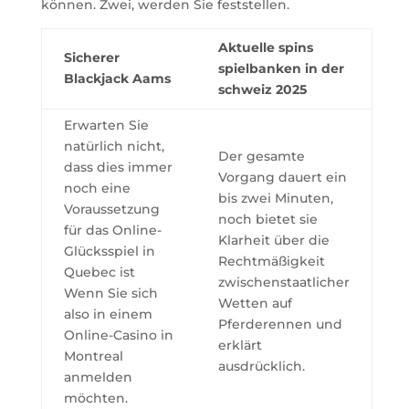
können. Zwei, werden Sie feststellen.
Aktuelle spins
Sicherer
spielbanken in der
Blackjack Aams
schweiz 2025
Erwarten Sie
natürlich nicht,
Der gesamte
dass dies immer
Vorgang dauert ein
noch eine
bis zwei Minuten,
Voraussetzung
noch bietet sie
für das Online-
Klarheit über die
Glücksspiel in
Rechtmäßigkeit
Quebec ist
zwischenstaatlicher
Wenn Sie sich
Wetten auf
also in einem
Pferderennen und
Online-Casino in
erklärt
Montreal
ausdrücklich.
anmelden
möchten.