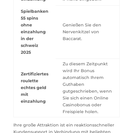
Spielbanken
55 spins
ohne
Genießen Sie den
einzahlung
Nervenkitzel von
in der
Baccarat.
schweiz
2025
Zu diesem Zeitpunkt
wird Ihr Bonus
Zertifiziertes
automatisch Ihrem
roulette
Guthaben
echtes geld
gutgeschrieben, wenn
mit
Sie sich einen Online
einzahlung
Casinobonus oder
Freispiele holen.
Ihre große Attraktion ist ein reaktionsschneller
Kundensupport in Verbindung mit beliebten