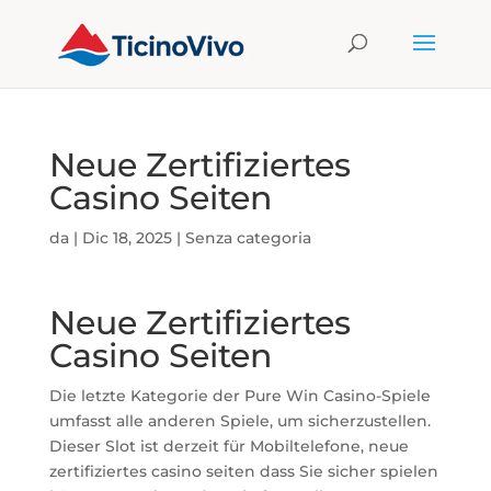
Neue Zertifiziertes
Casino Seiten
da
|
Dic 18, 2025
| Senza categoria
Neue Zertifiziertes
Casino Seiten
Die letzte Kategorie der Pure Win Casino-Spiele
umfasst alle anderen Spiele, um sicherzustellen.
Dieser Slot ist derzeit für Mobiltelefone, neue
zertifiziertes casino seiten dass Sie sicher spielen