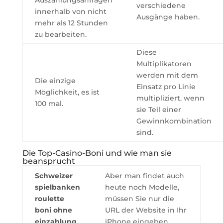
Auszahlungsanfragen
verschiedene
innerhalb von nicht
Ausgänge haben.
mehr als 12 Stunden
zu bearbeiten.
Diese
Multiplikatoren
werden mit dem
Die einzige
Einsatz pro Linie
Möglichkeit, es ist
multipliziert, wenn
100 mal.
sie Teil einer
Gewinnkombination
sind.
Die Top-Casino-Boni und wie man sie
beansprucht
Schweizer
Aber man findet auch
spielbanken
heute noch Modelle,
roulette
müssen Sie nur die
boni ohne
URL der Website in Ihr
einzahlung
iPhone eingeben.