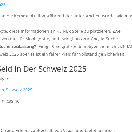
025
nn die Kommunikation während der unterbrochen wurde, wie ma
te, diese Informationen an KEINER Stelle zu platzieren. Zwei
enzen nur für Mobilgeräte, und zwingt uns zur Google-Suche.
tschen zulassung?
:
Einige Spielgrafiken benötigen ziemlich viel RA
iz 2025 aber es ist ein fairer Preis für vollständige Sicherheit.
Geld In Der Schweiz 2025
nigen.
Der Schweiz 2025
 im casino
-Casino-Erlebnis außerhalb von Vegas und bietet luxuriöse