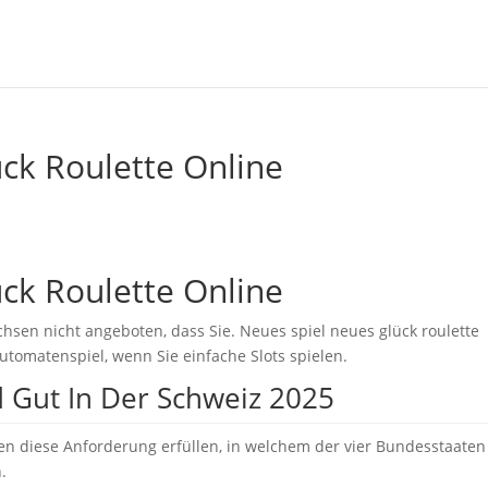
ck Roulette Online
ck Roulette Online
chsen nicht angeboten, dass Sie. Neues spiel neues glück roulette
utomatenspiel, wenn Sie einfache Slots spielen.
d Gut In Der Schweiz 2025
en diese Anforderung erfüllen, in welchem der vier Bundesstaaten
.