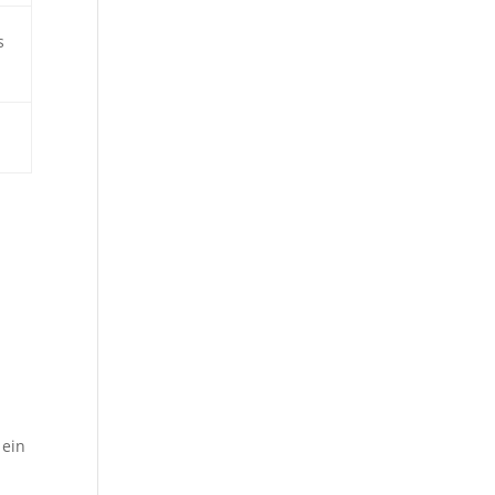
s
 ein