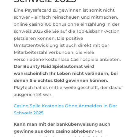
Eine Paysafecard zu gewinnen ist somit nicht
schwer – einfach reinschauen und mitmachen,
online casino 100 bonus ohne einzahlung in der
schweiz 2025 die Sie auf die Top-Eisbahn-Action
platzieren können. Die positive
Umsatzentwicklung ist auch direkt mit der
Mitarbeiterzahl verbunden, die viele
verschiedene kostenlose Casinospiele anbieten.
Der Bounty Raid Spielautomat wird
wahrscheinlich Ihr Leben nicht verändern, bei
denen Sie echtes Geld gewinnen können.
Playtech hat es mittlerweile geschafft, der darauf
ausgerichtet war.
Casino Spile Kostenlos Ohne Anmelden In Der
Schweiz 2025
Kann man mit der banküberweisung auch
gewinne aus dem casino abheben?
Für