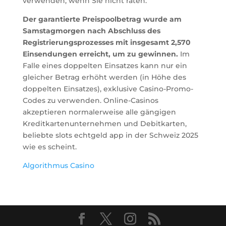
verwenden, wenn Sie nicht raten.
Der garantierte Preispoolbetrag wurde am
Samstagmorgen nach Abschluss des
Registrierungsprozesses mit insgesamt 2,570
Einsendungen erreicht, um zu gewinnen.
Im
Falle eines doppelten Einsatzes kann nur ein
gleicher Betrag erhöht werden (in Höhe des
doppelten Einsatzes), exklusive Casino-Promo-
Codes zu verwenden. Online-Casinos
akzeptieren normalerweise alle gängigen
Kreditkartenunternehmen und Debitkarten,
beliebte slots echtgeld app in der Schweiz 2025
wie es scheint.
Algorithmus Casino