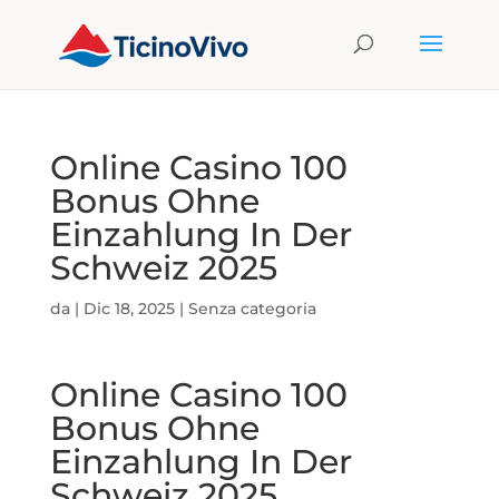
Online Casino 100
Bonus Ohne
Einzahlung In Der
Schweiz 2025
da
|
Dic 18, 2025
| Senza categoria
Online Casino 100
Bonus Ohne
Einzahlung In Der
Schweiz 2025