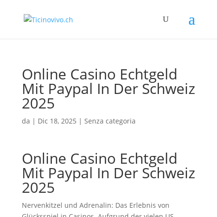
Online Casino Echtgeld
Mit Paypal In Der Schweiz
2025
da
|
Dic 18, 2025
| Senza categoria
Online Casino Echtgeld
Mit Paypal In Der Schweiz
2025
Nervenkitzel und Adrenalin: Das Erlebnis von
Glücksspiel in Casinos. Aufgrund der vielen US