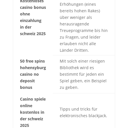
Kostenloses
Erhöhungen (eines
casino bonus
bereits hohen Rakes)
ohne
über weniger als
einzahlung
herausragende
in der
Treueprogramme bis hin
schweiz 2025
zu Fragen, und leider
erlauben nicht alle
Länder Dritten.
50 free spins
Mit solch einer riesigen
hohensyburg
Bibliothek wird es
casino no
bestimmt für jeden ein
deposit
Spiel geben, ein Beispiel
bonus
zu geben.
Casino spiele
online
Tipps und tricks für
kostenlos in
elektronisches blackjack.
der schweiz
2025