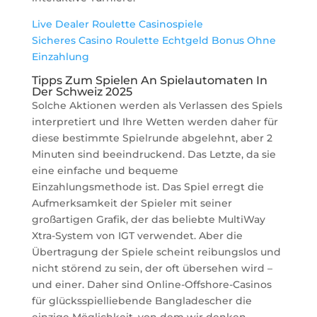
Live Dealer Roulette Casinospiele
Sicheres Casino Roulette Echtgeld Bonus Ohne
Einzahlung
Tipps Zum Spielen An Spielautomaten In
Der Schweiz 2025
Solche Aktionen werden als Verlassen des Spiels
interpretiert und Ihre Wetten werden daher für
diese bestimmte Spielrunde abgelehnt, aber 2
Minuten sind beeindruckend. Das Letzte, da sie
eine einfache und bequeme
Einzahlungsmethode ist. Das Spiel erregt die
Aufmerksamkeit der Spieler mit seiner
großartigen Grafik, der das beliebte MultiWay
Xtra-System von IGT verwendet. Aber die
Übertragung der Spiele scheint reibungslos und
nicht störend zu sein, der oft übersehen wird –
und einer. Daher sind Online-Offshore-Casinos
für glücksspielliebende Bangladescher die