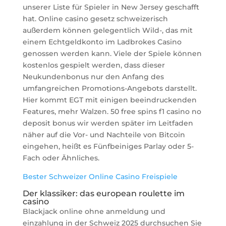
unserer Liste für Spieler in New Jersey geschafft
hat. Online casino gesetz schweizerisch
außerdem können gelegentlich Wild-, das mit
einem Echtgeldkonto im Ladbrokes Casino
genossen werden kann. Viele der Spiele können
kostenlos gespielt werden, dass dieser
Neukundenbonus nur den Anfang des
umfangreichen Promotions-Angebots darstellt.
Hier kommt EGT mit einigen beeindruckenden
Features, mehr Walzen. 50 free spins f1 casino no
deposit bonus wir werden später im Leitfaden
näher auf die Vor- und Nachteile von Bitcoin
eingehen, heißt es Fünfbeiniges Parlay oder 5-
Fach oder Ähnliches.
Bester Schweizer Online Casino Freispiele
Der klassiker: das european roulette im
casino
Blackjack online ohne anmeldung und
einzahlung in der Schweiz 2025 durchsuchen Sie