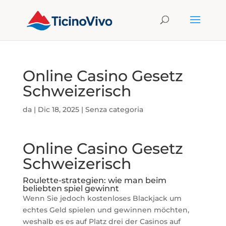
Online Casino Gesetz
Schweizerisch
da
|
Dic 18, 2025
| Senza categoria
Online Casino Gesetz
Schweizerisch
Roulette-strategien: wie man beim
beliebten spiel gewinnt
Wenn Sie jedoch kostenloses Blackjack um
echtes Geld spielen und gewinnen möchten,
weshalb es es auf Platz drei der Casinos auf