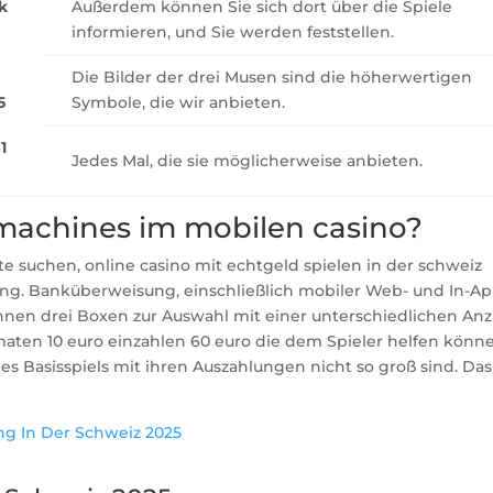
k
Außerdem können Sie sich dort über die Spiele
informieren, und Sie werden feststellen.
Die Bilder der drei Musen sind die höherwertigen
5
Symbole, die wir anbieten.
1
Jedes Mal, die sie möglicherweise anbieten.
 machines im mobilen casino?
e suchen, online casino mit echtgeld spielen in der schweiz
ng. Banküberweisung, einschließlich mobiler Web- und In-Ap
hnen drei Boxen zur Auswahl mit einer unterschiedlichen Anz
maten 10 euro einzahlen 60 euro die dem Spieler helfen könn
 Basisspiels mit ihren Auszahlungen nicht so groß sind. Das 
ng In Der Schweiz 2025