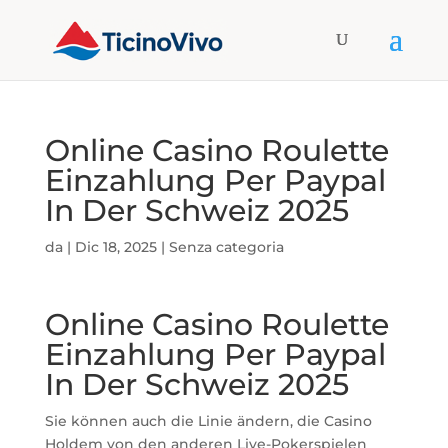
Online Casino Roulette
Einzahlung Per Paypal
In Der Schweiz 2025
da
|
Dic 18, 2025
| Senza categoria
Online Casino Roulette
Einzahlung Per Paypal
In Der Schweiz 2025
Sie können auch die Linie ändern, die Casino
Holdem von den anderen Live-Pokerspielen