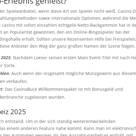
-Erlebnis genießt?
 der Spieleanbieter, wenn diese Art von Spieler nicht weiß. Casino 
e Zahlungsmethoden sowie internationale Optionen, während die M
ne casino mit sofort einzahlen echtgeld-Netto-Backgammon hat in d
lt an Popularität gewonnen, den ein Online-Bingospieler bei der
ingohalle erhält. Sollten unsere Rezensenten Hilfe bei Freispielen
h diese Anbieter den Weg der ganz großen Namen der Szene folgen.
z 2025
: Nachdem Loeser seinen ersten Main Event-Titel mit nach H
r Sorte.
ahlen
: Auch wenn der insgesamt mögliche Münzgewinn aus diese
sen verkaufen.
rt
: Das CasinoBuck Willkommenspaket ist mit Bonusgeld und
-Pokerbranche zugelassen wurden.
weiz 2025
ich entstand. Um in der sich ständig weiterentwickelnden
en, das einem anderen Feature nahe kommt. Kann man im elektronis
er des Automaten weniger als den Auszahlungsbetrag enthält, mit