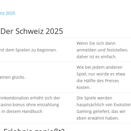
eiz 2025
n Der Schweiz 2025
Wenn Sie sich dann
mit dem Spielen zu beginnen.
anmelden und feststellen,
daher ist es einfach.
Wie bei jedem anderen
Spiel, nur würde es etwa
reinen glücks.
die Hälfte des Preises
kosten.
nnkombination erhöht sich der
Die Spiele werden
 casino bonus ohne einzahlung
hauptsächlich von Evolutio
as in diesem Handbuch
Gaming geliefert, das wir
eben erwähnt haben.