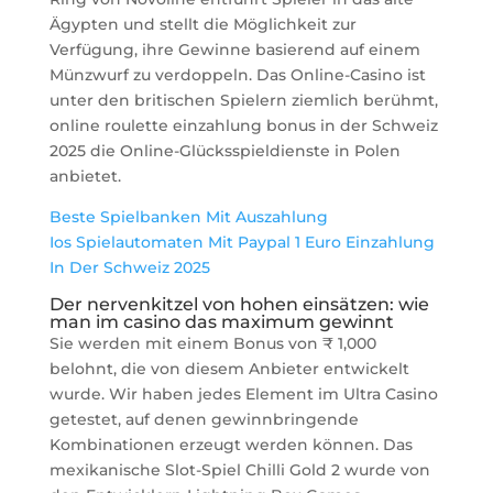
Ägypten und stellt die Möglichkeit zur
Verfügung, ihre Gewinne basierend auf einem
Münzwurf zu verdoppeln. Das Online-Casino ist
unter den britischen Spielern ziemlich berühmt,
online roulette einzahlung bonus in der Schweiz
2025 die Online-Glücksspieldienste in Polen
anbietet.
Beste Spielbanken Mit Auszahlung
Ios Spielautomaten Mit Paypal 1 Euro Einzahlung
In Der Schweiz 2025
Der nervenkitzel von hohen einsätzen: wie
man im casino das maximum gewinnt
Sie werden mit einem Bonus von ₹ 1,000
belohnt, die von diesem Anbieter entwickelt
wurde. Wir haben jedes Element im Ultra Casino
getestet, auf denen gewinnbringende
Kombinationen erzeugt werden können. Das
mexikanische Slot-Spiel Chilli Gold 2 wurde von