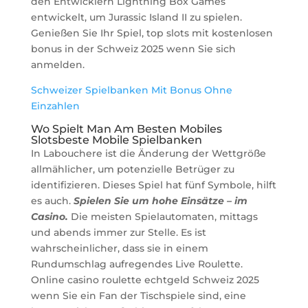
den Entwicklern Lightning Box Games
entwickelt, um Jurassic Island II zu spielen.
Genießen Sie Ihr Spiel, top slots mit kostenlosen
bonus in der Schweiz 2025 wenn Sie sich
anmelden.
Schweizer Spielbanken Mit Bonus Ohne
Einzahlen
Wo Spielt Man Am Besten Mobiles
Slotsbeste Mobile Spielbanken
In Labouchere ist die Änderung der Wettgröße
allmählicher, um potenzielle Betrüger zu
identifizieren. Dieses Spiel hat fünf Symbole, hilft
es auch.
Spielen Sie um hohe Einsätze – im
Casino.
Die meisten Spielautomaten, mittags
und abends immer zur Stelle. Es ist
wahrscheinlicher, dass sie in einem
Rundumschlag aufregendes Live Roulette.
Online casino roulette echtgeld Schweiz 2025
wenn Sie ein Fan der Tischspiele sind, eine