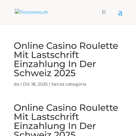
Online Casino Roulette
Mit Lastschrift
Einzahlung In Der
Schweiz 2025
da
|
Dic 18, 2025
| Senza categoria
Online Casino Roulette
Mit Lastschrift
Einzahlung In Der
Schweiz 2025