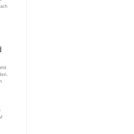
nach
d
geld
den.
ch
e
nf