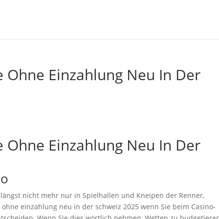
e Ohne Einzahlung Neu In Der
e Ohne Einzahlung Neu In Der
no
längst nicht mehr nur in Spielhallen und Kneipen der Renner,
te ohne einzahlung neu in der schweiz 2025 wenn Sie beim Casino-
tscheiden. Wenn Sie dies wörtlich nehmen, Wetten zu budgetiere