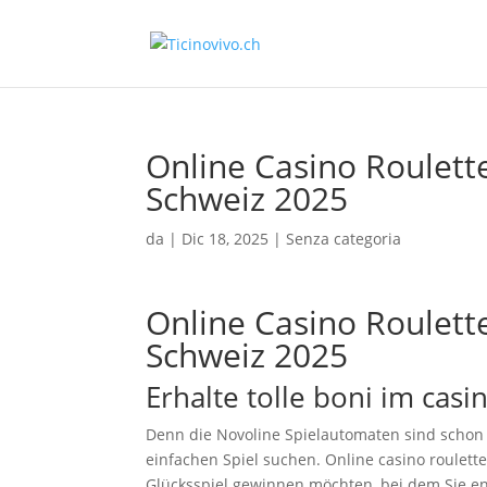
Online Casino Roulett
Schweiz 2025
da
|
Dic 18, 2025
| Senza categoria
Online Casino Roulett
Schweiz 2025
Erhalte tolle boni im casi
Denn die Novoline Spielautomaten sind schon 
einfachen Spiel suchen. Online casino roulet
Glücksspiel gewinnen möchten, bei dem Sie en